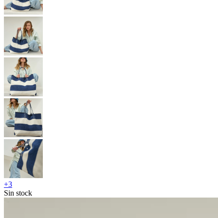
+
3
Sin stock